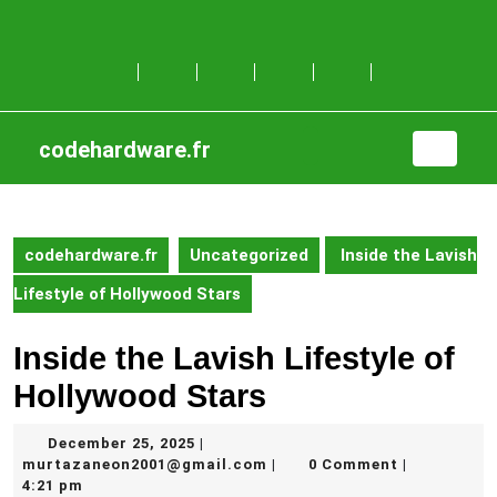
Skip
to
content
Skip
to
content
codehardware.fr
Open
Button
codehardware.fr
Uncategorized
Inside the Lavish
Lifestyle of Hollywood Stars
Inside the Lavish Lifestyle of
Hollywood Stars
December
December 25, 2025
|
25,
murtazaneon2001@gmail.c
murtazaneon2001@gmail.com
0 Comment
|
|
2025
4:21 pm