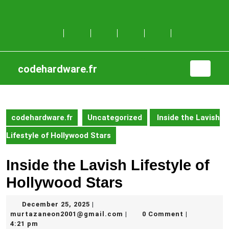
Skip
to
content
Skip
to
content
codehardware.fr
Open
Button
codehardware.fr
Uncategorized
Inside the Lavish
Lifestyle of Hollywood Stars
Inside the Lavish Lifestyle of
Hollywood Stars
December
December 25, 2025
|
25,
murtazaneon2001@gmail.c
murtazaneon2001@gmail.com
0 Comment
|
|
2025
4:21 pm